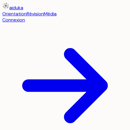
aiduka
Orientation
Révision
Média
Connexion