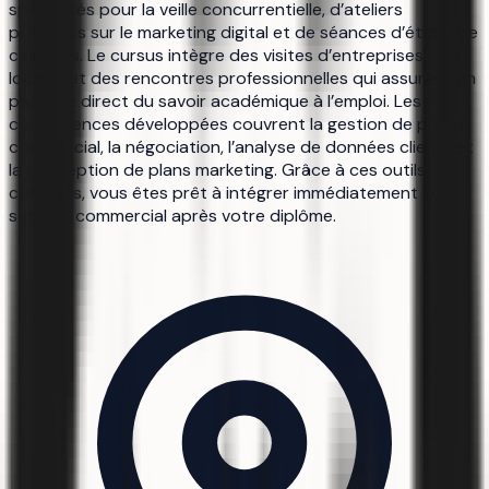
spécialisés pour la veille concurrentielle, d’ateliers
pratiques sur le marketing digital et de séances d’étude de
cas réels. Le cursus intègre des visites d’entreprises
locales et des rencontres professionnelles qui assurent un
passage direct du savoir académique à l’emploi. Les
compétences développées couvrent la gestion de projet
commercial, la négociation, l’analyse de données clients et
la conception de plans marketing. Grâce à ces outils
concrets, vous êtes prêt à intégrer immédiatement le
secteur commercial après votre diplôme.