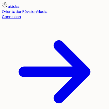
aiduka
Orientation
Révision
Média
Connexion