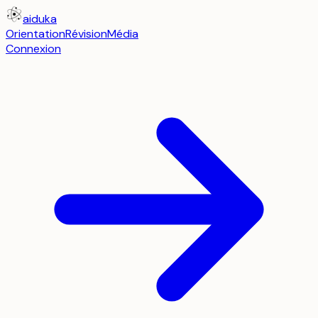
aiduka
Orientation
Révision
Média
Connexion