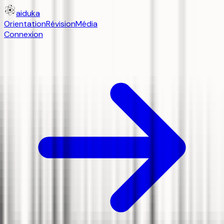
aiduka
Orientation
Révision
Média
Connexion