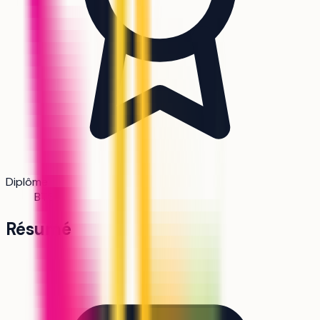
Diplôme
BTS
Résumé