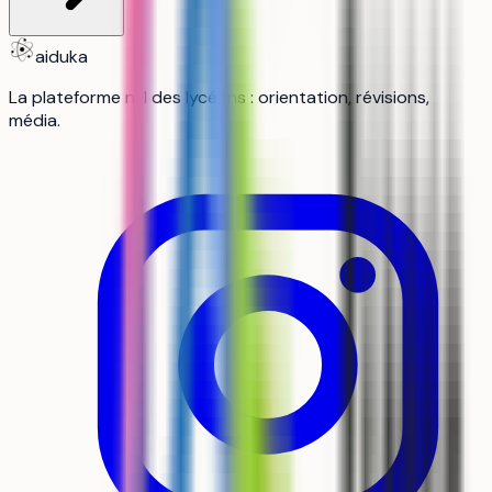
aiduka
La plateforme n°1 des lycéens : orientation, révisions,
média.