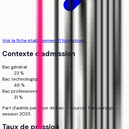
Voir la fiche établissement
11
formation
s
Contexte d'admission
Bac général
23 %
Bac technologique
46 %
Bac professionnel
31 %
Part d'admis par type de bac — Source : Parcoursup,
session 2025.
Taux de pression