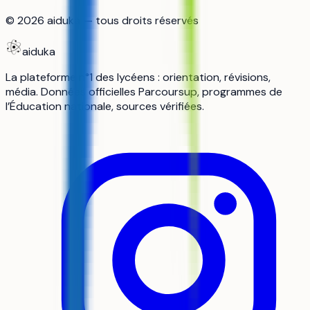
©
2026
aiduka — tous droits réservés
aiduka
La plateforme n°1 des lycéens : orientation, révisions,
média. Données officielles Parcoursup, programmes de
l’Éducation nationale, sources vérifiées.