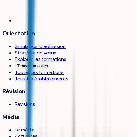
Orientation
Simulateur d’admission
Stratégie de vœux
Explorer les formations
Trouver un coach
Toutes les formations
Tous les établissements
Révision
Révisions
Média
Le média
Actualités