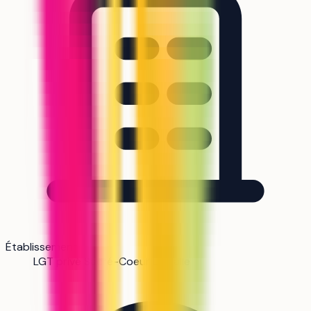
Établissement
LGT privé Sacré-Coeur La Salle