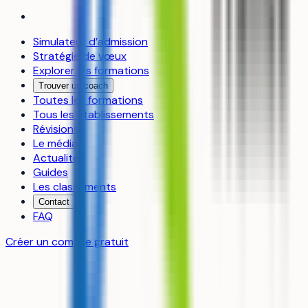
Simulateur d’admission
Stratégie de vœux
Explorer les formations
Trouver un coach
Toutes les formations
Tous les établissements
Révisions
Le média
Actualités
Guides
Les classements
Contact
FAQ
Créer un compte gratuit