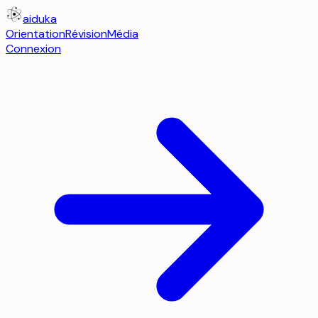
aiduka
Orientation
Révision
Média
Connexion