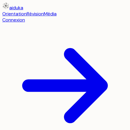
aiduka
Orientation
Révision
Média
Connexion