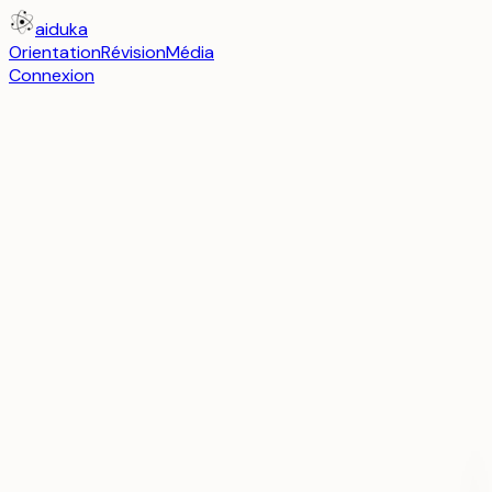
aiduka
Orientation
Révision
Média
Connexion