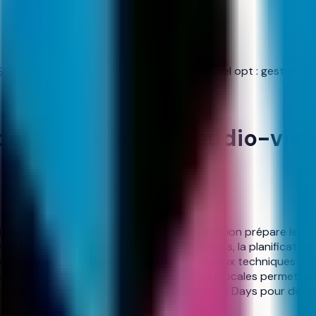
Son
/
BTS - Services - Métiers de l'audio-visuel opt : gestion d
ces - Métiers de l'audio-visue
n
e l’audiovisuel option Gestion de la production prépare les ét
rent le montage vidéo, la gestion de budgets, la planification 
re Pro). Les élèves travaillent sur des plateaux techniques é
son. Des partenariats avec des entreprises locales permettent
inclut également un module mobilité Erasmus Days pour déve