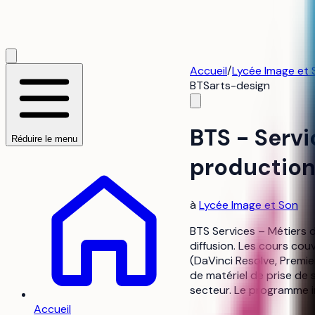
Accueil
/
Lycée Image et 
BTS
arts-design
BTS - Servi
Réduire le menu
productio
à
Lycée Image et Son
BTS Services – Métiers d
diffusion. Les cours couv
(DaVinci Resolve, Premie
de matériel de prise de 
secteur. Le programme 
Accueil