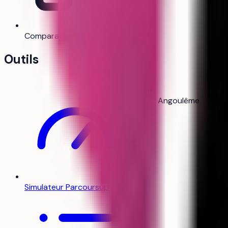
Comparateur
Bientôt
Outils
Ville
Angoulême
Simulateur Parcoursup