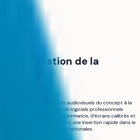
e la production
l opt : gestion de la
udiants à piloter des projets audiovisuels du concept à la
de tournages et l’utilisation de logiciels professionnels
quipés d’ordinateurs haute performance, d’écrans calibrés et
 des stages intégrés, assurant une insertion rapide dans le
lopper des compétences internationales.