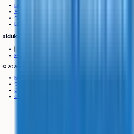
Le média
Actualités
Guides
Les classements
aiduka
Contact
FAQ
©
2026
aiduka — tous droits réservés
Mentions légales
CGU
Confidentialité
Cookies