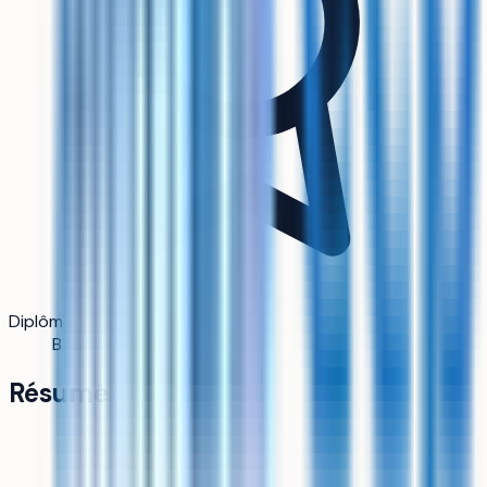
Diplôme
BTS
Résumé