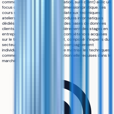
commercial (prospection, négociation, suivi client) avec un
focus opérationnel et une forte dimension pratique. Les
cours sont organisés autour de plateaux techniques :
ateliers de simulation de vente, modules informatiques
dédiés aux outils CRM et gestion des bases de données
clients. La formation intègre régulièrement des stages en
entreprise locale pour valider les compétences acquises
sur le terrain. Le corps enseignant, composé d’experts du
secteur commercial, assure un accompagnement
individualisé afin que chaque élève maîtrise les techniques
commerciales et la gestion opérationnelle requises dans le
marché alsacien et au-delà.