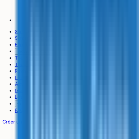
Simulateur d’admission
Stratégie de vœux
Explorer les formations
Trouver un coach
Toutes les formations
Tous les établissements
Révisions
Le média
Actualités
Guides
Les classements
Contact
FAQ
Créer un compte gratuit