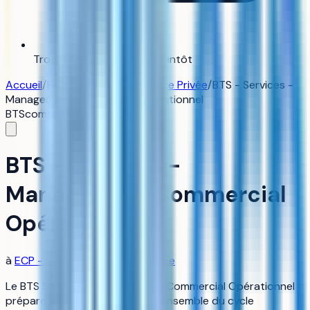
Trouver mon alternance
Bientôt
Accueil
/
ECP - Ecole Commerciale Privée
/
BTS - Services -
Management Commercial Opérationnel
BTS
commerce-gestion
BTS - Services -
Management Commercial
Opérationnel
à
ECP - Ecole Commerciale Privée
Le BTS Services – Management Commercial Opérationnel
prépare les étudiants à gérer l’ensemble du cycle