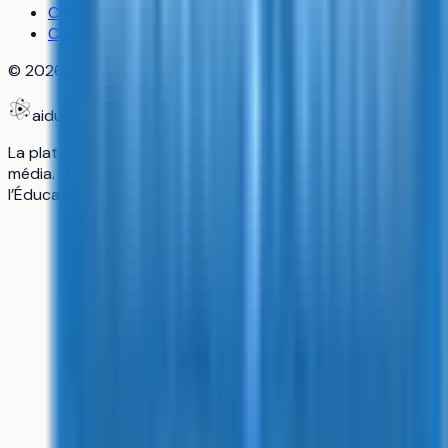
Confidentialité
Cookies
©
2026
aiduka — tous droits réservés
aiduka
La plateforme n°1 des lycéens : orientation, révisions,
média. Données officielles Parcoursup, programmes de
l’Éducation nationale, sources vérifiées.