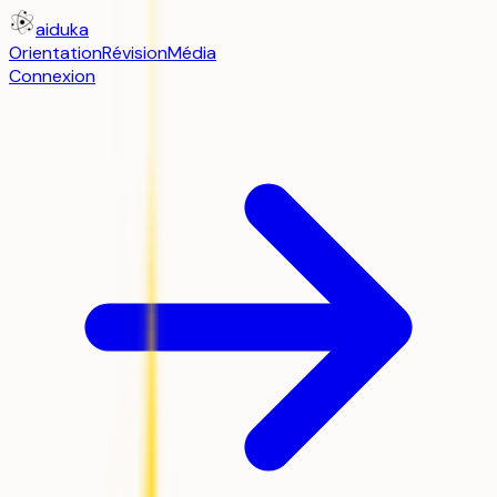
aiduka
Orientation
Révision
Média
Connexion