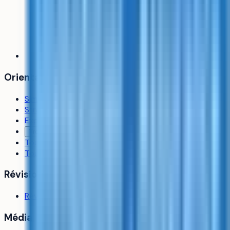
Orientation
Simulateur d’admission
Stratégie de vœux
Explorer les formations
Trouver un coach
Toutes les formations
Tous les établissements
Révision
Révisions
Média