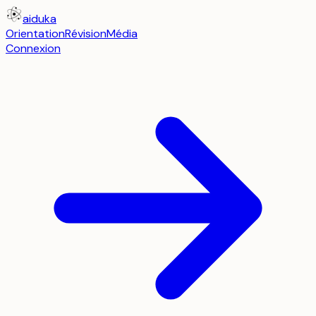
aiduka
Orientation
Révision
Média
Connexion