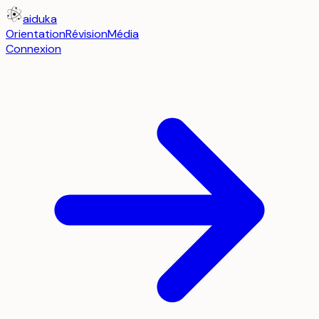
aiduka
Orientation
Révision
Média
Connexion