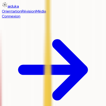
aiduka
Orientation
Révision
Média
Connexion