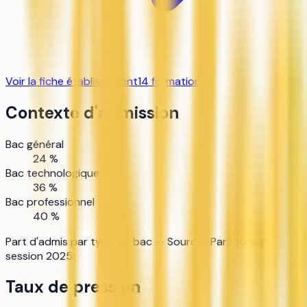
Voir la fiche établissement
14
formation
s
Contexte d'admission
Bac général
24 %
Bac technologique
36 %
Bac professionnel
40 %
Part d'admis par type de bac — Source : Parcoursup,
session 2025.
Taux de pression