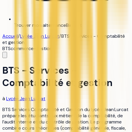
Trouver mon alternance
Bientôt
Accueil
/
Lycée Jean Lurcat
/
BTS - Services - Comptabilité
et gestion
BTS
commerce-gestion
BTS - Services -
Comptabilité et gestion
à
Lycée Jean Lurcat
BTS Services Comptabilité et Gestion du lycée Jean Lurcat
prépare les étudiants aux métiers de la comptabilité, de
l’audit interne et du contrôle de gestion. Le programme
combine cours théoriques (comptabilité générale, fiscale,