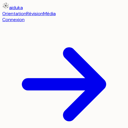
aiduka
Orientation
Révision
Média
Connexion