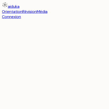
aiduka
Orientation
Révision
Média
Connexion