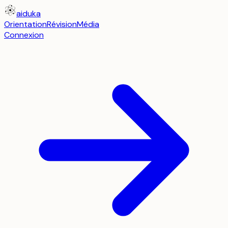
aiduka
Orientation
Révision
Média
Connexion