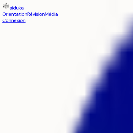
aiduka
Orientation
Révision
Média
Connexion