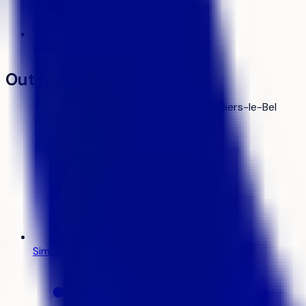
Comparateur
Bientôt
Outils
Ville
Villiers-le-Bel
Simulateur Parcoursup