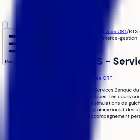
Accueil
/
Lycée ORT
/
BTS 
BTS
commerce-gestion
BTS - Serv
Réduire le menu
à
Lycée ORT
BTS Services Banque du 
pratiques. Les cours couv
Des simulations de guic
programme inclut des st
L’accompagnement person
Accueil