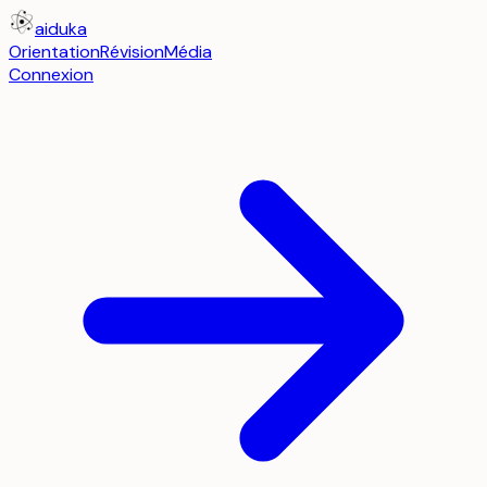
aiduka
Orientation
Révision
Média
Connexion