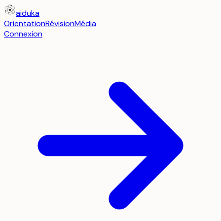
aiduka
Orientation
Révision
Média
Connexion