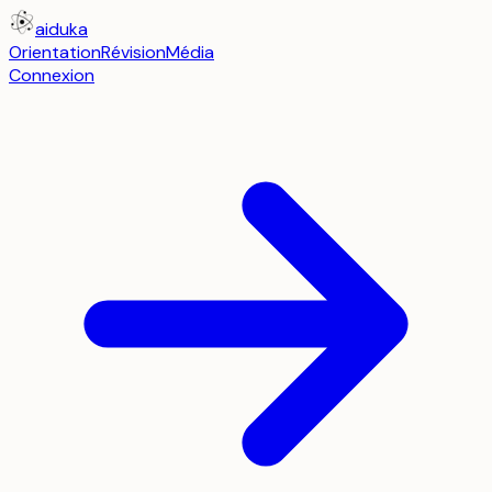
aiduka
Orientation
Révision
Média
Connexion