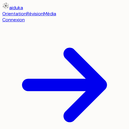
aiduka
Orientation
Révision
Média
Connexion