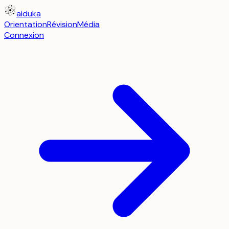
aiduka
Orientation
Révision
Média
Connexion