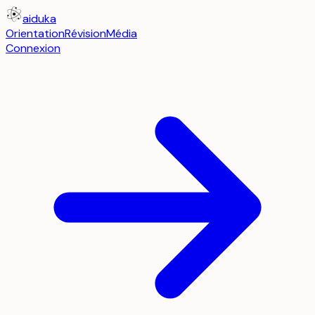
aiduka
Orientation
Révision
Média
Connexion