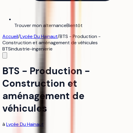
Trouver mon alternance
Bientôt
Accueil
/
Lycée Du Hainaut
/
BTS - Production -
Construction et aménagement de véhicules
BTS
industrie-ingenierie
BTS - Production -
Construction et
aménagement de
véhicules
à
Lycée Du Hainaut