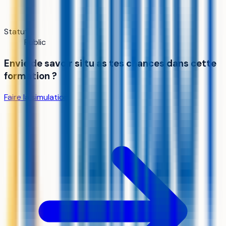
Statut
Public
Envie de savoir si tu as tes chances dans cette
formation ?
Faire la simulation