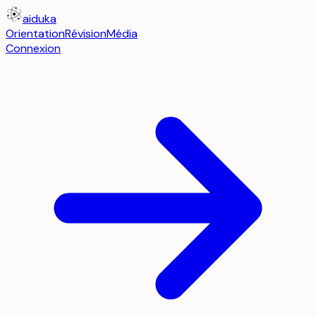
aiduka
Orientation
Révision
Média
Connexion