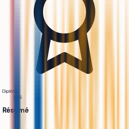
Diplôme
BTS
Résumé