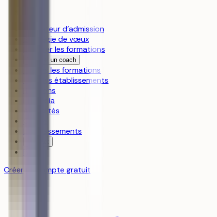
Simulateur d’admission
Stratégie de vœux
Explorer les formations
Trouver un coach
Toutes les formations
Tous les établissements
Révisions
Le média
Actualités
Guides
Les classements
Contact
FAQ
Créer un compte gratuit