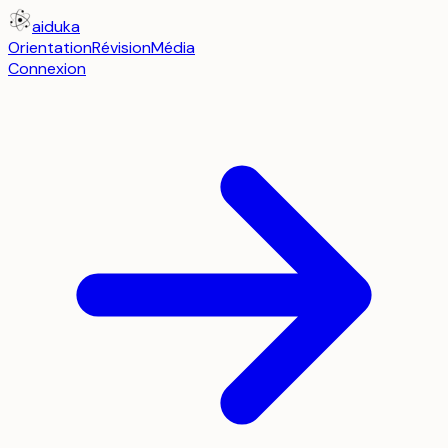
aiduka
Orientation
Révision
Média
Connexion