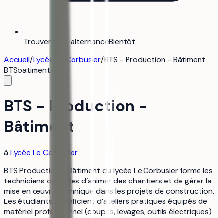
Trouver mon alternance
Bientôt
Accueil
/
Lycée Le Corbusier
/
BTS - Production - Bâtiment
BTS
batiment-tp
BTS - Production -
Bâtiment
à
Lycée Le Corbusier
BTS Production – Bâtiment du lycée Le Corbusier forme les
techniciens capables d’animer des chantiers et de gérer la
mise en œuvre technique dans les projets de construction.
Les étudiants bénéficient d’ateliers pratiques équipés de
matériel professionnel (coupes, levages, outils électriques)