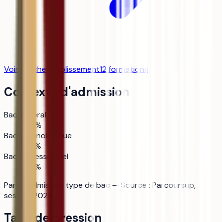
Voir la fiche établissement
12
formation
s
Contexte d'admission
Bac général
37 %
Bac technologique
32 %
Bac professionnel
32 %
Part d'admis par type de bac — Source : Parcoursup,
session 2025.
Taux de pression