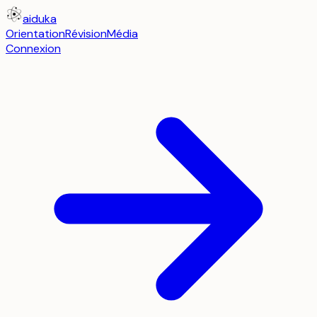
aiduka
Orientation
Révision
Média
Connexion