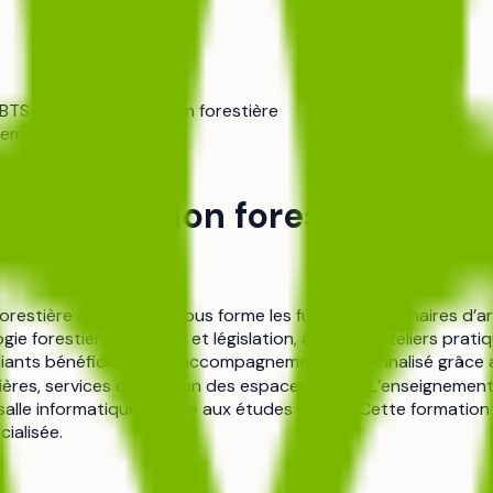
BTS - Agricole - Gestion forestière
nement
ole - Gestion forestière
orestière au Sylva Campus forme les futurs gestionnaires d’a
ie forestière, écologie et législation, avec des ateliers pratiq
udiants bénéficient d’un accompagnement personnalisé grâce a
ières, services de gestion des espaces verts). L’enseignement
salle informatique dédiée aux études de cas. Cette formation 
cialisée.