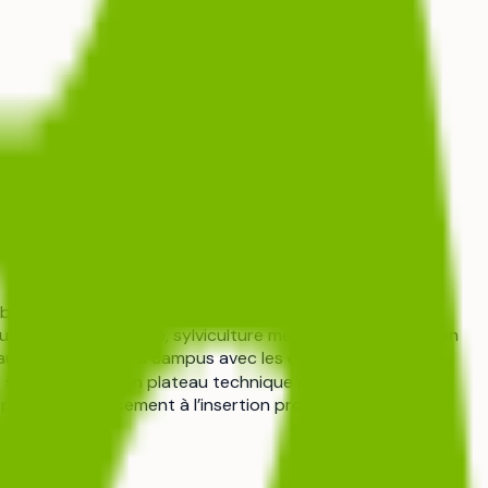
rbres et de forêts urbaines ou rurales. Le programme
ues : coupe sélective, sylviculture mécanique et utilisation
ux liens étroits du campus avec les entreprises locales
 se déroule sur un plateau technique équipé d’outils
prépare efficacement à l’insertion professionnelle ou à la