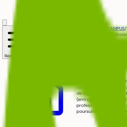
Accueil
/
SYLVA CAMPUS
/
BTS
agriculture-environ
BTS - Agric
Réduire le menu
à
SYLVA CAMPUS
BTS Agricole – Gestion f
combine théorie en biolog
de logiciels SIG. Les ét
(entreprises agro‑forest
professionnels et d’une 
poursuite en licence spé
Accueil