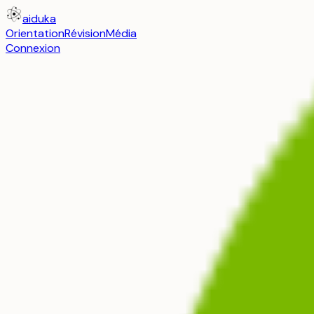
aiduka
Orientation
Révision
Média
Connexion