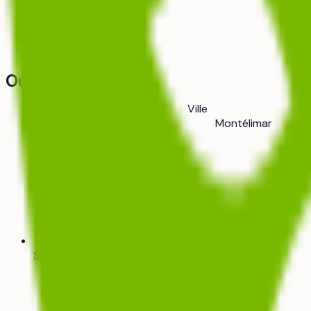
Comparateur
Bientôt
Outils
Ville
Montélimar
Simulateur Parcoursup