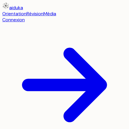
aiduka
Orientation
Révision
Média
Connexion