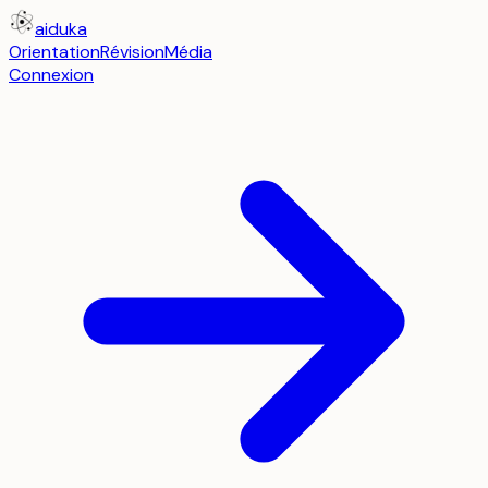
aiduka
Orientation
Révision
Média
Connexion