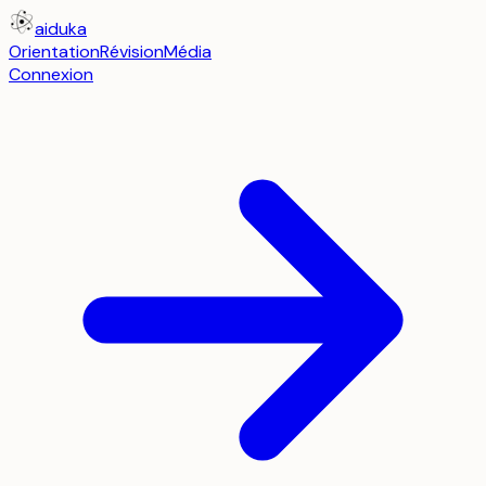
aiduka
Orientation
Révision
Média
Connexion