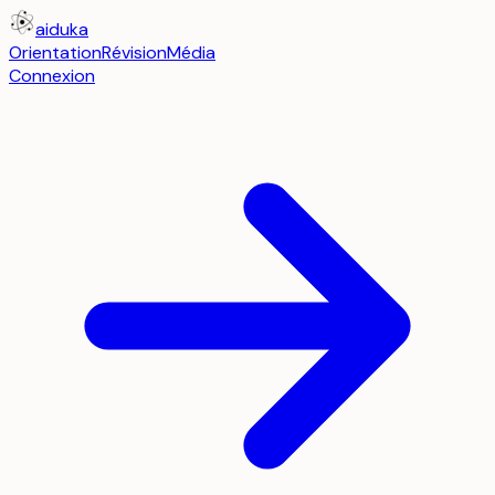
aiduka
Orientation
Révision
Média
Connexion