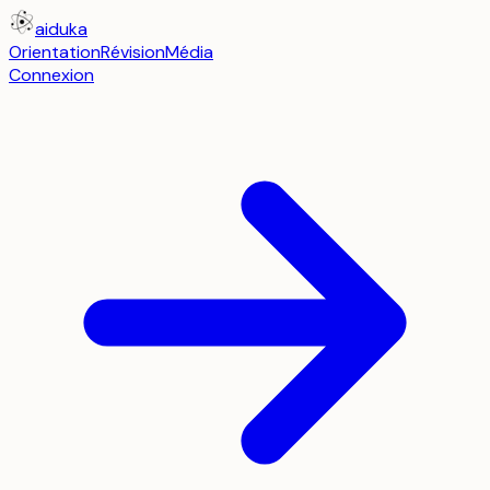
aiduka
Orientation
Révision
Média
Connexion