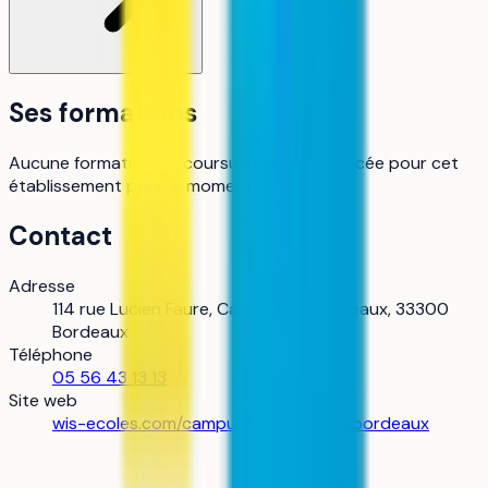
Ses formations
Aucune formation Parcoursup n’est référencée pour cet
établissement pour le moment.
Contact
Adresse
114 rue Lucien Faure, Campus de Bordeaux, 33300
Bordeaux
Téléphone
05 56 43 13 13
Site web
wis-ecoles.com/campus/campus-de-bordeaux