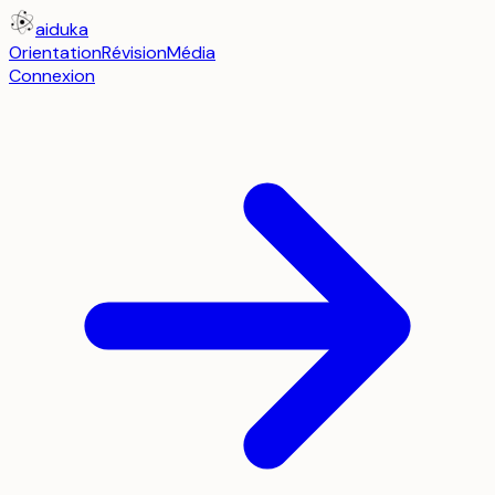
aiduka
Orientation
Révision
Média
Connexion