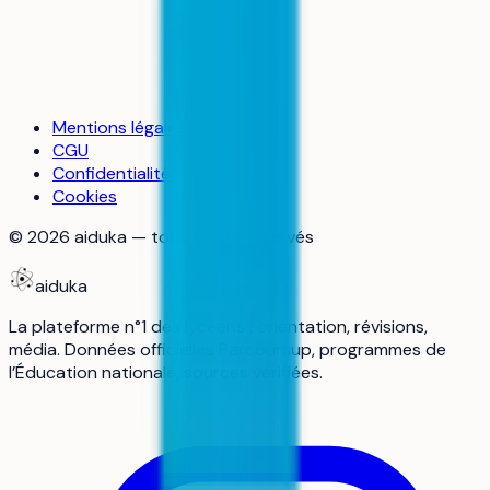
Mentions légales
CGU
Confidentialité
Cookies
©
2026
aiduka — tous droits réservés
aiduka
La plateforme n°1 des lycéens : orientation, révisions,
média. Données officielles Parcoursup, programmes de
l’Éducation nationale, sources vérifiées.