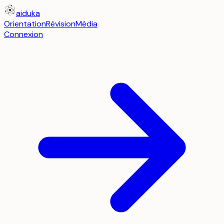
aiduka
Orientation
Révision
Média
Connexion