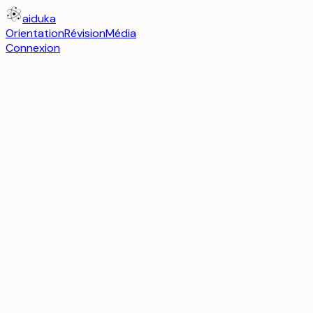
aiduka
Orientation
Révision
Média
Connexion