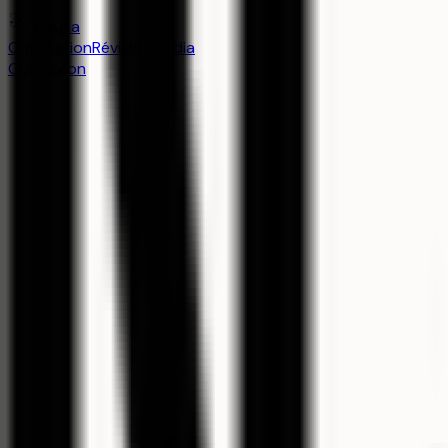
aiduka
Orientation
Révision
Média
Connexion