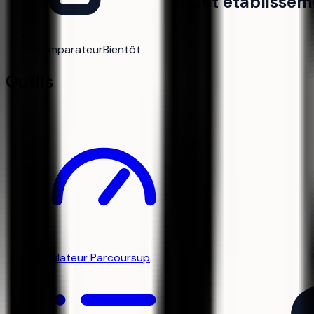
Cet établissem
Comparateur
Bientôt
Outils
Simulateur Parcoursup