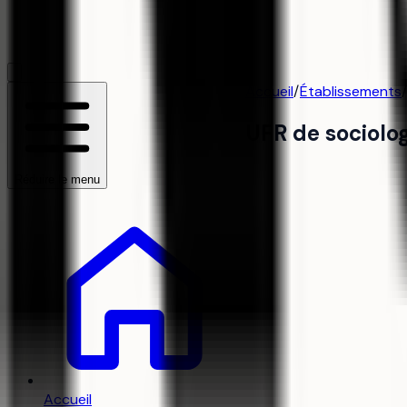
Accueil
/
Établissements
/
UFR de sociolo
Réduire le menu
Accueil