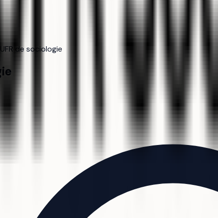
UFR de sociologie
gie