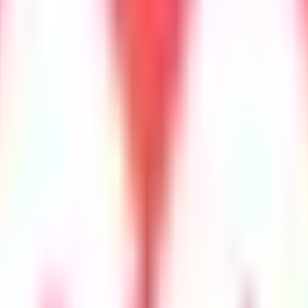
UFR d'économie
e