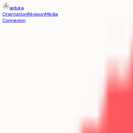
aiduka
Orientation
Révision
Média
Connexion