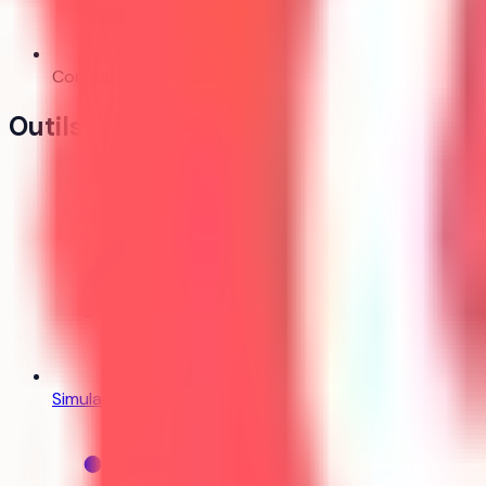
Cet établissem
Comparateur
Bientôt
Outils
Simulateur Parcoursup