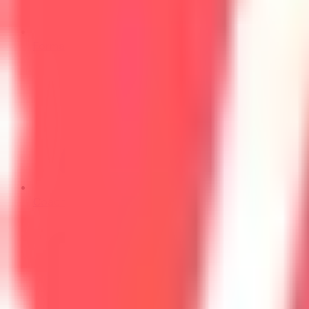
Formations
Coachs
Montpellier (Hérault) · O
Public