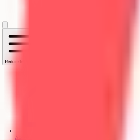
Accueil
/
Établissements
/
UFR d'économi
Réduire le menu
Accueil