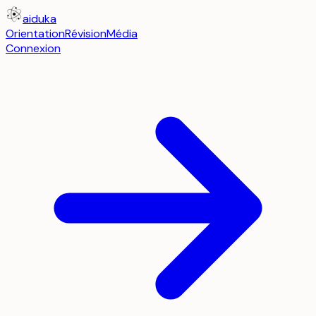
aiduka
Orientation
Révision
Média
Connexion