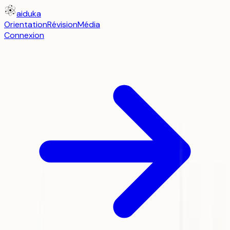
aiduka
Orientation
Révision
Média
Connexion