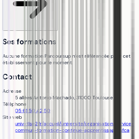
Ses formations
Aucune formation Parcoursup n’est référencée pour cet
établissement pour le moment.
Contact
Adresse
5 allées Antonio Machado, 31000 Toulouse
Téléphone
05 61 50 42 50
Site web
univ-tlse2.fr/accueil/universite/organisation/service-
commun-formation-continue-apprentissage-sfca