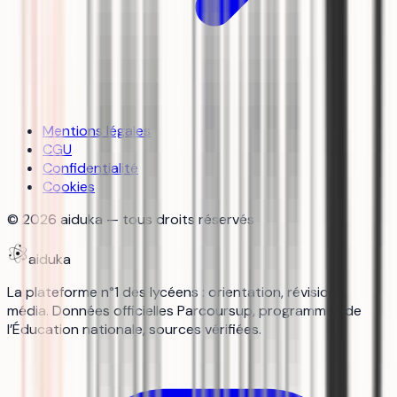
Mentions légales
CGU
Confidentialité
Cookies
©
2026
aiduka — tous droits réservés
aiduka
La plateforme n°1 des lycéens : orientation, révisions,
média. Données officielles Parcoursup, programmes de
l’Éducation nationale, sources vérifiées.