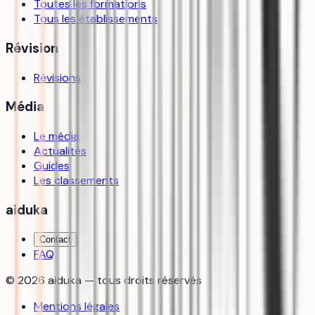
Toutes les formations
Tous les établissements
Révision
Révisions
Média
Le média
Actualités
Guides
Les classements
aiduka
Contact
FAQ
©
2026
aiduka — tous droits réservés
Mentions légales