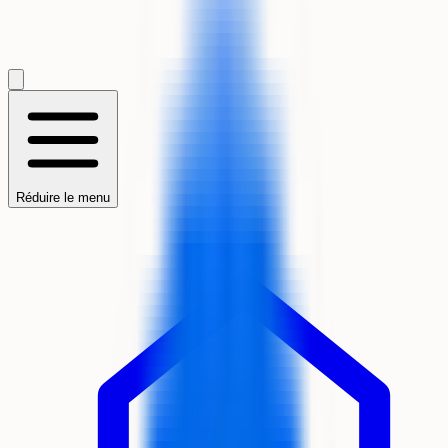
Réduire le menu