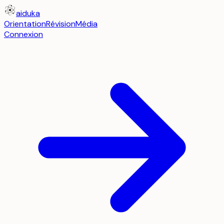
aiduka
Orientation
Révision
Média
Connexion