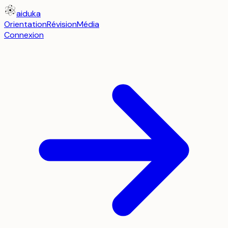
aiduka
Orientation
Révision
Média
Connexion