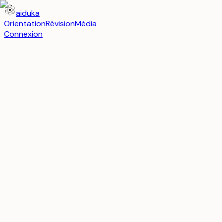
aiduka
Orientation
Révision
Média
Connexion