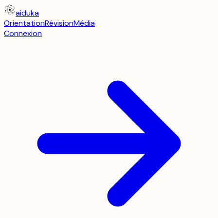
aiduka
Orientation
Révision
Média
Connexion