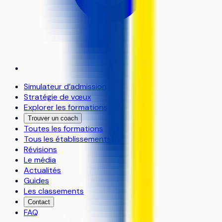
Simulateur d’admission
Stratégie de vœux
Explorer les formations
Trouver un coach
Toutes les formations
Tous les établissements
Révisions
Le média
Actualités
Guides
Les classements
Contact
FAQ