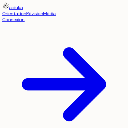
aiduka
Orientation
Révision
Média
Connexion