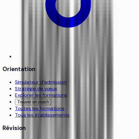
Orientation
Simulateur d’admission
Stratégie de vœux
Explorer les formations
Trouver un coach
Toutes les formations
Tous les établissements
Révision