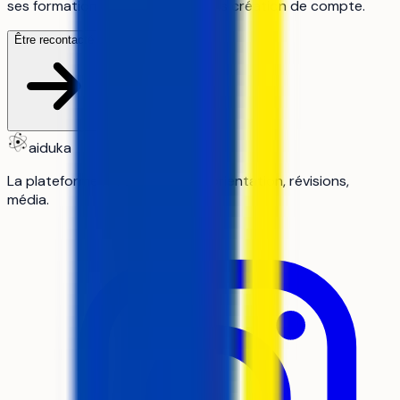
ses formations, c'est gratuit, sans création de compte.
Être recontacté
aiduka
La plateforme n°1 des lycéens : orientation, révisions,
média.