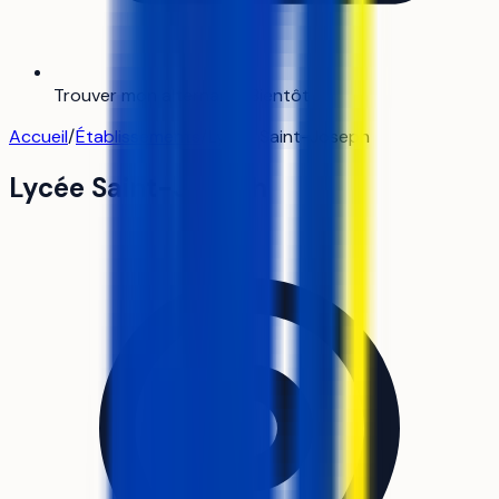
Trouver mon alternance
Bientôt
Accueil
/
Établissements
/
Lycée Saint-Joseph
Lycée Saint-Joseph