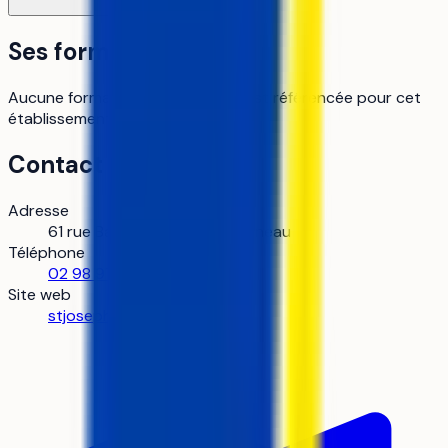
Ses formations
Aucune formation Parcoursup n’est référencée pour cet
établissement pour le moment.
Contact
Adresse
61 rue Bayard, 29187 Concarneau
Téléphone
02 98 97 03 13
Site web
stjoseph-stmarc.fr