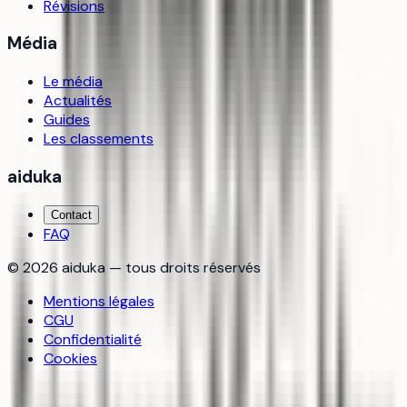
Révisions
Média
Le média
Actualités
Guides
Les classements
aiduka
Contact
FAQ
©
2026
aiduka — tous droits réservés
Mentions légales
CGU
Confidentialité
Cookies