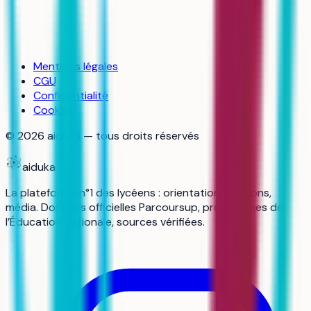
Mentions légales
CGU
Confidentialité
Cookies
©
2026
aiduka — tous droits réservés
aiduka
La plateforme n°1 des lycéens : orientation, révisions,
média. Données officielles Parcoursup, programmes de
l’Éducation nationale, sources vérifiées.