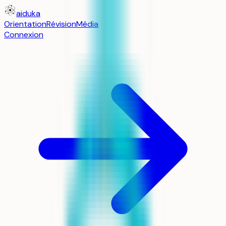
aiduka
Orientation
Révision
Média
Connexion