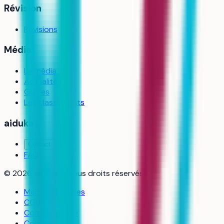
Révision
Révisions
Média
Le média
Actualités
Guides
Les classements
aiduka
Contact
FAQ
©
2026
aiduka — tous droits réservés
Mentions légales
CGU
Confidentialité
Cookies