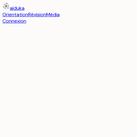
aiduka
Orientation
Révision
Média
Connexion