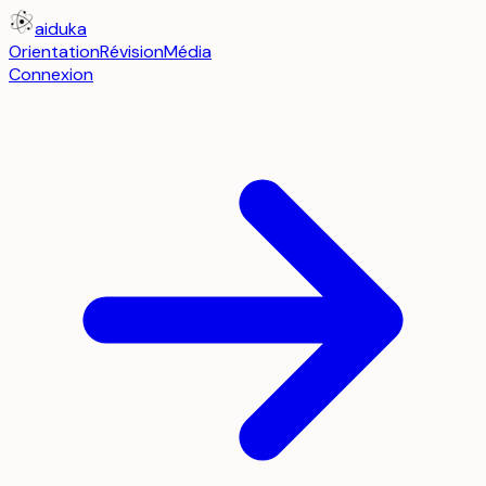
aiduka
Orientation
Révision
Média
Connexion