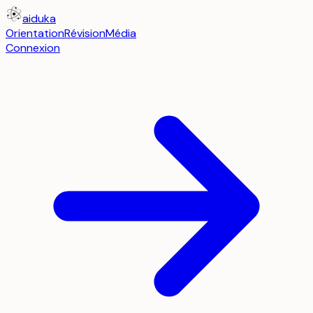
aiduka
Orientation
Révision
Média
Connexion