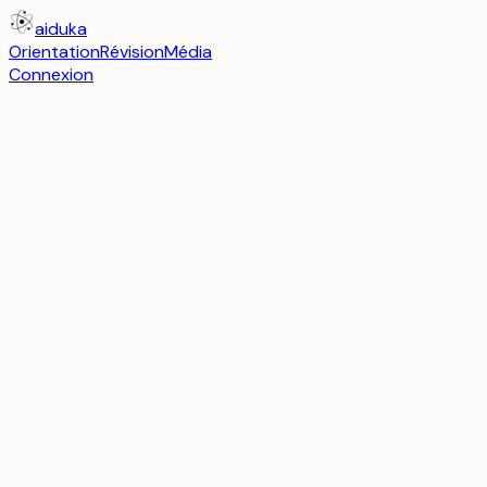
aiduka
Orientation
Révision
Média
Connexion