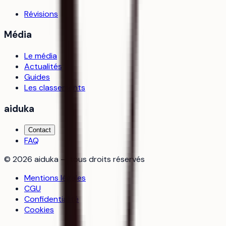
Révisions
Média
Le média
Actualités
Guides
Les classements
aiduka
Contact
FAQ
©
2026
aiduka — tous droits réservés
Mentions légales
CGU
Confidentialité
Cookies