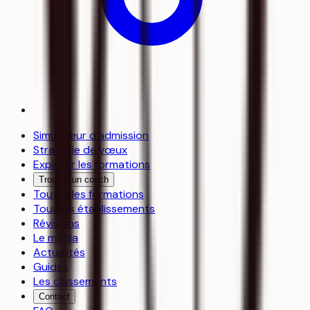
Simulateur d’admission
Stratégie de vœux
Explorer les formations
Trouver un coach
Toutes les formations
Tous les établissements
Révisions
Le média
Actualités
Guides
Les classements
Contact