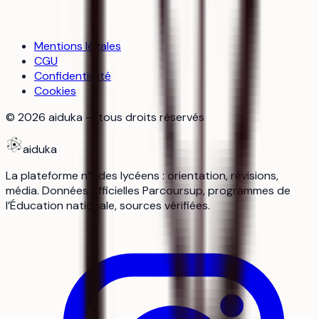
Mentions légales
CGU
Confidentialité
Cookies
©
2026
aiduka — tous droits réservés
aiduka
La plateforme n°1 des lycéens : orientation, révisions,
média. Données officielles Parcoursup, programmes de
l’Éducation nationale, sources vérifiées.