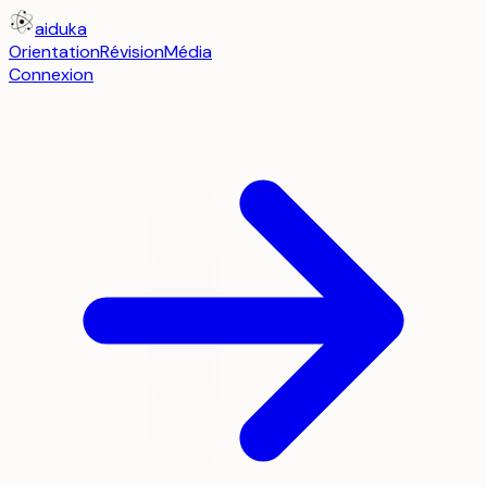
aiduka
Orientation
Révision
Média
Connexion