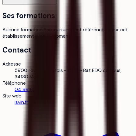
Ses formations
Aucune formation Parcoursup n’est référencée pour cet
établissement pour le moment.
Contact
Adresse
5900 route de Pérols - D172 - Bât EDO campus,
34130 Mauguio
Téléphone
04 99 62 71 58
Site web
isvin.fr